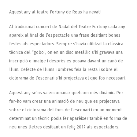
Aquest any al teatre Fortuny de Reus ha nevat!
Al tradicional concert de Nadal del Teatre Fortuny cada any
apareix al final de l’espectacle una frase desitjant bones
festes als espectadors. Sempre s’havia utilitzat la clàssica
tècnica del “gobo”, on en un disc metàl·lic s’hi gravava una
inscripció o imatge i després es posava davant un canó de
llum. L’efecte de llums i ombres feia la resta i sobre el
ciclorama de l’escenari s’hi projectava el que fos necessari.
Aquest any se’ns va encomanar quelcom més dinàmic. Per
fer-ho vam crear una animació de neu que es projectava
sobre el ciclorama del fons de l’escenari i en un moment
determinat un tècnic podia fer aparèixer també en forma de
neu unes lletres desitjant un feliç 2017 als espectadors.