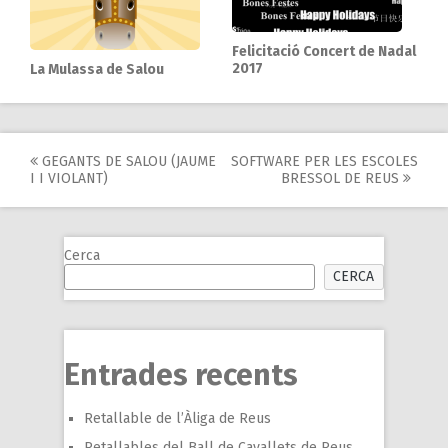
Felicitació Concert de Nadal
2017
La Mulassa de Salou
Post
GEGANTS DE SALOU (JAUME
SOFTWARE PER LES ESCOLES
I I VIOLANT)
BRESSOL DE REUS
navigation
Cerca
CERCA
Entrades recents
Retallable de l’Àliga de Reus
Retallables del Ball de Cavallets de Reus