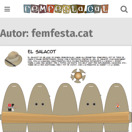
Skip
to
content
Autor:
femfesta.cat