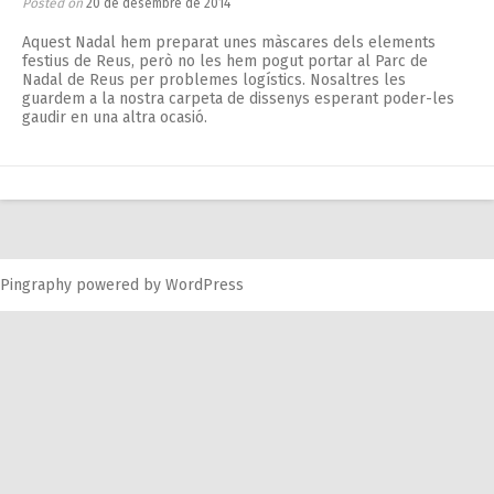
Posted on
20 de desembre de 2014
Aquest Nadal hem preparat unes màscares dels elements
festius de Reus, però no les hem pogut portar al Parc de
Nadal de Reus per problemes logístics. Nosaltres les
guardem a la nostra carpeta de dissenys esperant poder-les
gaudir en una altra ocasió.
Pingraphy
powered by
WordPress